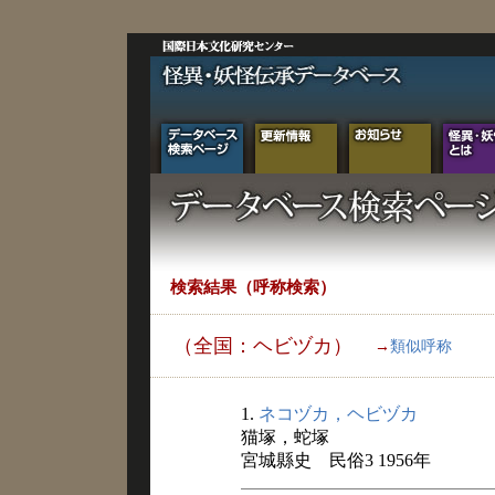
検索結果（呼称検索）
（全国：ヘビヅカ）
→
類似呼称
1.
ネコヅカ，ヘビヅカ
猫塚，蛇塚
宮城縣史 民俗3 1956年