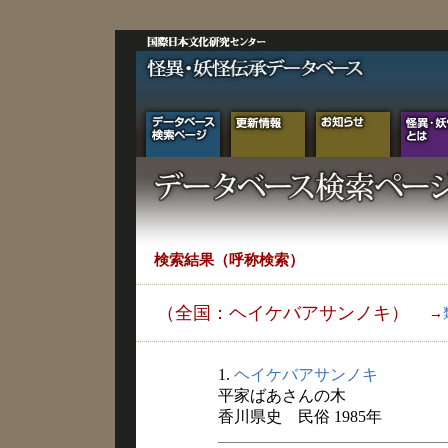
検索結果（呼称検索）
（全国：ヘイケバアサンノキ）
→
1.
ヘイケバアサンノキ
平家ばあさんの木
香川県史 民俗 1985年