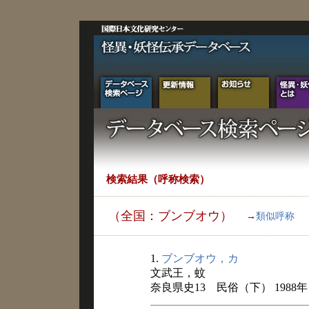
検索結果（呼称検索）
（全国：ブンブオウ）
→
類似呼称
1.
ブンブオウ，カ
文武王，蚊
奈良県史13 民俗（下） 1988年