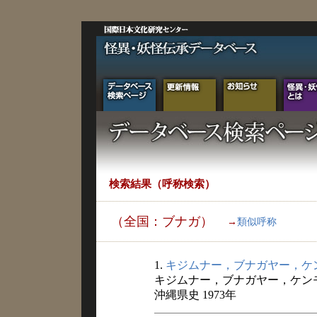
検索結果（呼称検索）
（全国：ブナガ）
→
類似呼称
1.
キジムナー，ブナガヤー，ケ
キジムナー，ブナガヤー，ケン
沖縄県史 1973年