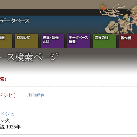
索）
ドシヒ）
→
類似呼称
ドシヒ
シ火
 1935年