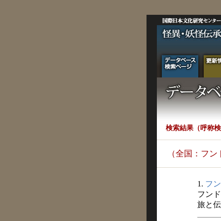
検索結果（呼称検
（全国：フン
1.
フン
フンド
旅と伝説