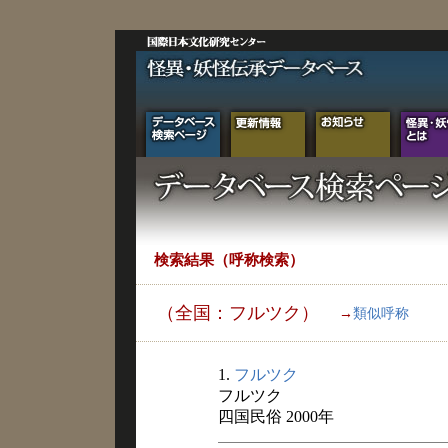
検索結果（呼称検索）
（全国：フルツク）
→
類似呼称
1.
フルツク
フルツク
四国民俗 2000年