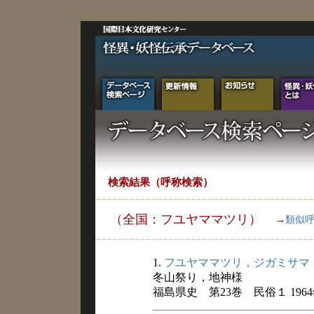
検索結果（呼称検索）
（全国：フユヤママツリ）
→
類似
1.
フユヤママツリ，ジガミサマ
冬山祭り，地神様
福島県史 第23巻 民俗１ 196