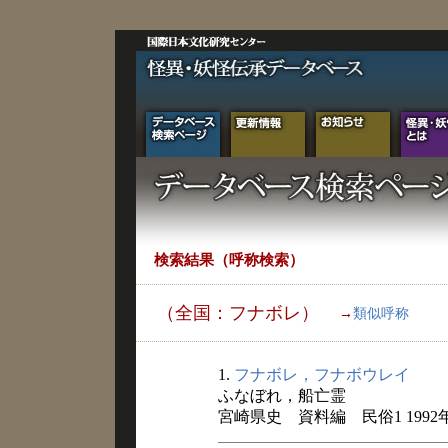
検索結果（呼称検索）
（全国：フナボレ）
→
類似呼称
1.
フナボレ，フナボウレイ
ふなぼれ，船亡霊
宮崎県史 資料編 民俗1 1992