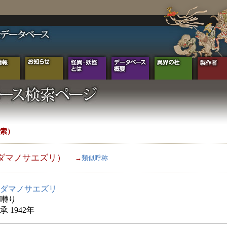
索）
ダマノサエズリ）
→
類似呼称
ダマノサエズリ
囀り
 1942年