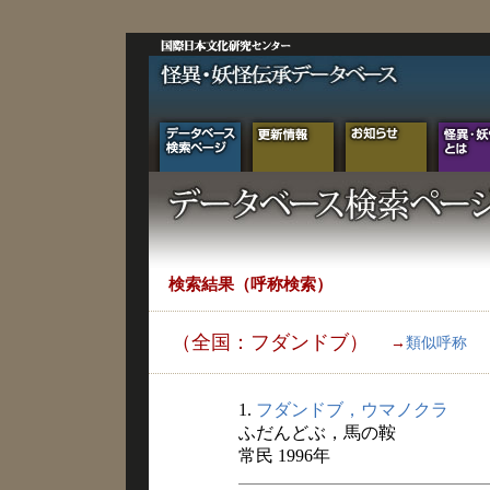
検索結果（呼称検索）
（全国：フダンドブ）
→
類似呼称
1.
フダンドブ，ウマノクラ
ふだんどぶ，馬の鞍
常民 1996年