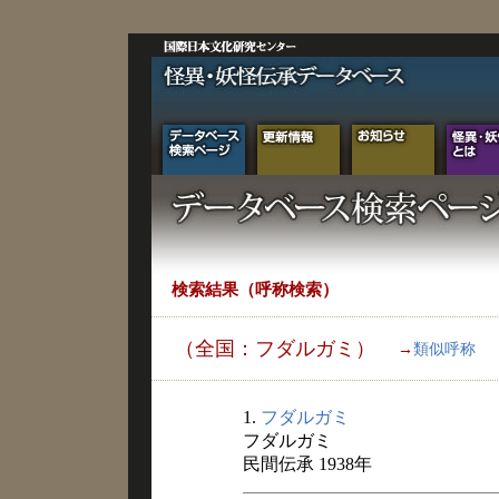
検索結果（呼称検索）
（全国：フダルガミ）
→
類似呼称
1.
フダルガミ
フダルガミ
民間伝承 1938年