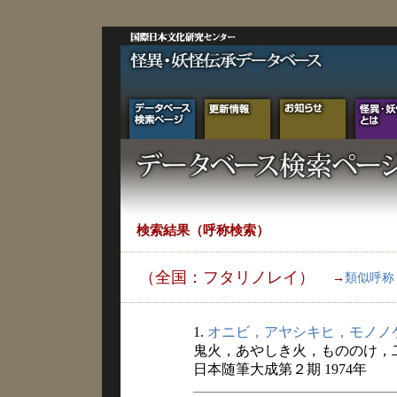
検索結果（呼称検索）
（全国：フタリノレイ）
→
類似呼称
1.
オニビ，アヤシキヒ，モノノ
鬼火，あやしき火，もののけ，
日本随筆大成第２期 1974年