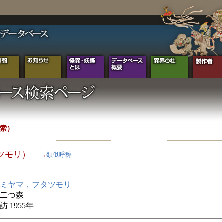
索）
ツモリ）
→
類似呼称
ミヤマ，フタツモリ
二つ森
 1955年