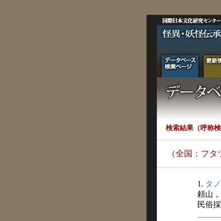
検索結果（呼称検
（全国：フタ
1.
タノ
頼山，
民俗採訪