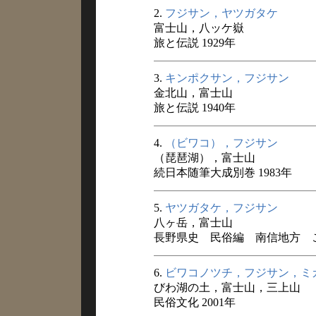
2.
フジサン，ヤツガタケ
富士山，八ッケ嶽
旅と伝説 1929年
3.
キンポクサン，フジサン
金北山，富士山
旅と伝説 1940年
4.
（ビワコ），フジサン
（琵琶湖），富士山
続日本随筆大成別巻 1983年
5.
ヤツガタケ，フジサン
八ヶ岳，富士山
長野県史 民俗編 南信地方 
6.
ビワコノツチ，フジサン，ミ
びわ湖の土，富士山，三上山
民俗文化 2001年