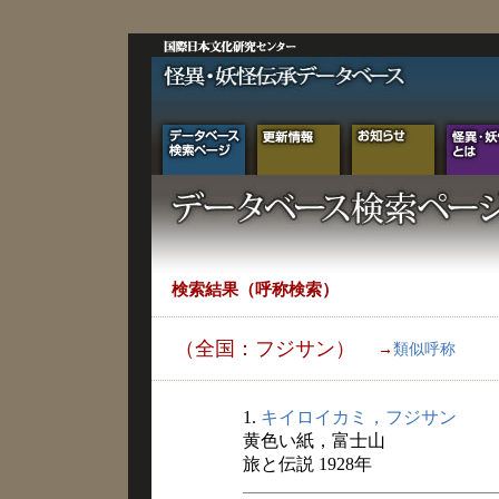
検索結果（呼称検索）
（全国：フジサン）
→
類似呼称
1.
キイロイカミ，フジサン
黄色い紙，富士山
旅と伝説 1928年