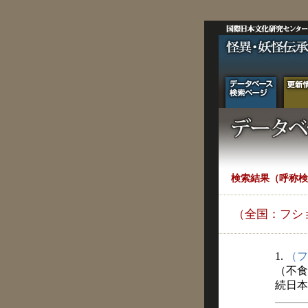
検索結果（呼称検
（全国：フシ
1.
（フ
（不食
続日本