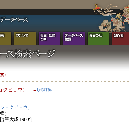
索）
ョクビョウ）
→
類似呼称
ショクビョウ）
病）
随筆大成 1980年