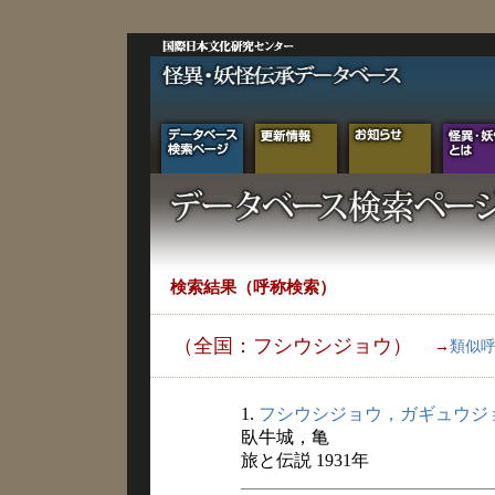
検索結果（呼称検索）
（全国：フシウシジョウ）
→
類似
1.
フシウシジョウ，ガギュウジ
臥牛城，亀
旅と伝説 1931年