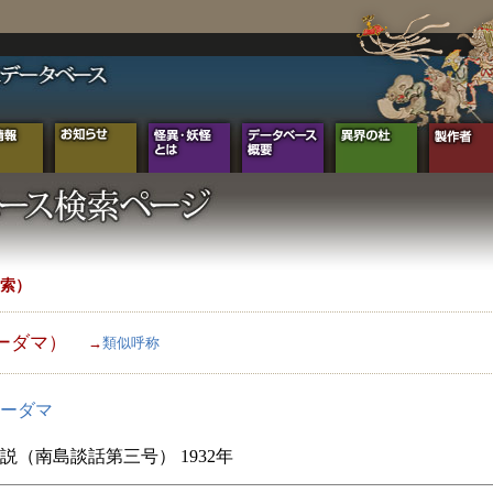
索）
ーダマ）
→
類似呼称
ーダマ
説（南島談話第三号） 1932年