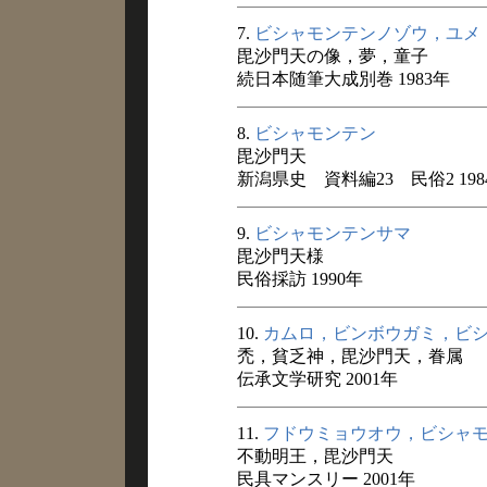
7.
ビシャモンテンノゾウ，ユメ
毘沙門天の像，夢，童子
続日本随筆大成別巻 1983年
8.
ビシャモンテン
毘沙門天
新潟県史 資料編23 民俗2 198
9.
ビシャモンテンサマ
毘沙門天様
民俗採訪 1990年
10.
カムロ，ビンボウガミ，ビ
禿，貧乏神，毘沙門天，眷属
伝承文学研究 2001年
11.
フドウミョウオウ，ビシャ
不動明王，毘沙門天
民具マンスリー 2001年