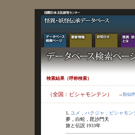
検索結果（呼称検索）
（全国：ビシャモンテン）
→
類似
1.
ユメ，ハクジャ，ビシャモン
夢，白蛇，毘沙門天
旅と伝説 1933年