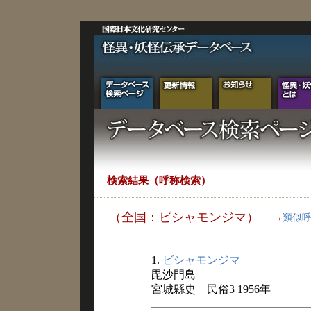
検索結果（呼称検索）
（全国：ビシャモンジマ）
→
類似
1.
ビシャモンジマ
毘沙門島
宮城縣史 民俗3 1956年