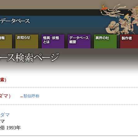
索）
ダマ）
→
類似呼称
ダマ
マ
 1993年