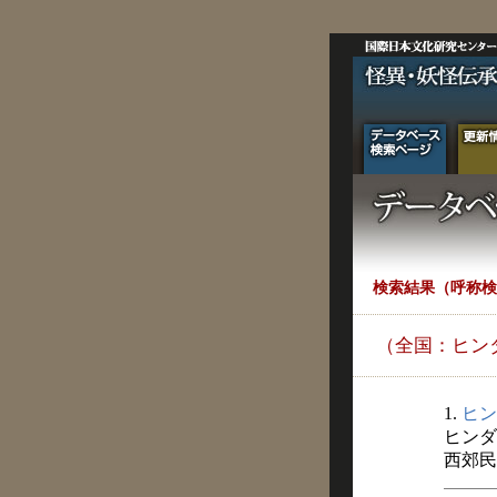
検索結果（呼称検
（全国：ヒン
1.
ヒン
ヒンダ
西郊民俗