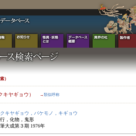
索）
クキヤギョウ）
→
類似呼称
クキヤギョウ，バケモノ，キギョウ
行，化物，鬼形
筆大成第３期 1976年