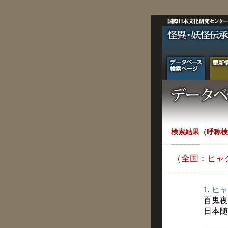
検索結果（呼称検
（全国：ヒャ
1.
ヒャ
百鬼夜
日本随