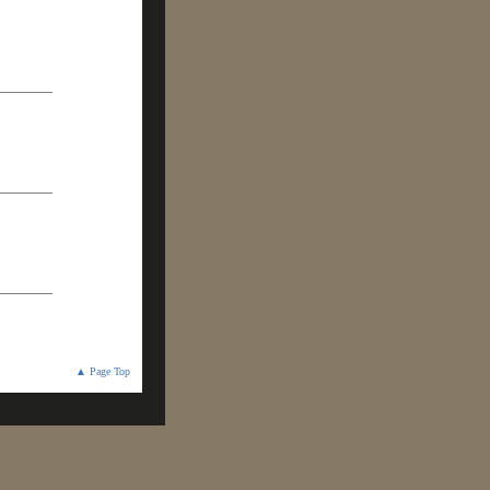
▲ Page Top