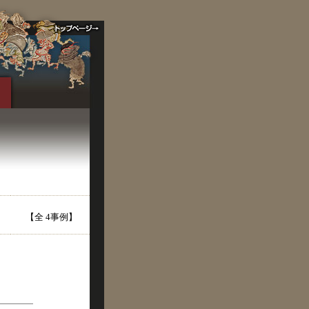
【全 4事例】