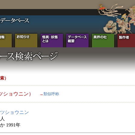
索）
ツショウニン）
→
類似呼称
ツショウニン
人
 1991年