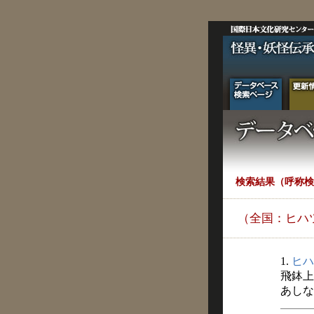
検索結果（呼称検
（全国：ヒハ
1.
ヒハ
飛鉢上
あしなか