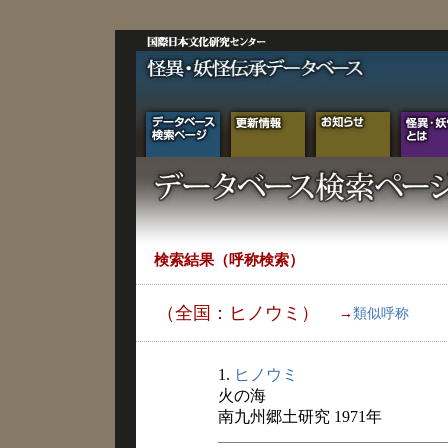
検索結果（呼称検索）
（全国：ヒノウミ）
→
類似呼称
1.
ヒノウミ
火の海
南九州郷土研究 1971年