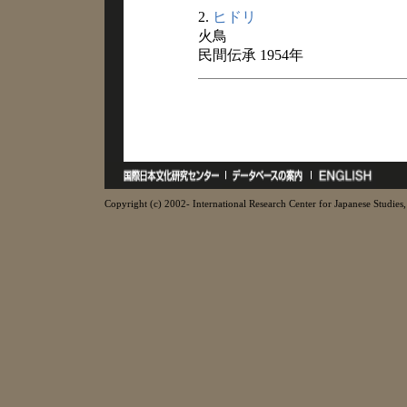
2.
ヒドリ
火鳥
民間伝承 1954年
Copyright (c) 2002- International Research Center for Japanese Studies, 