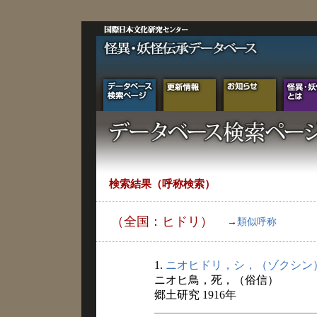
検索結果（呼称検索）
（全国：ヒドリ）
→
類似呼称
1.
ニオヒドリ，シ，（ゾクシン
ニオヒ鳥，死，（俗信）
郷土研究 1916年