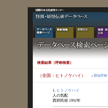
検索結果（呼称検索）
（全国：ヒトノケハイ）
→
類似呼称
1.
ヒトノケハイ
人の気配
西郊民俗 1992年