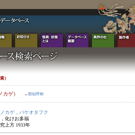
索）
ノカゲ）
→
類似呼称
ノカゲ，バケオタフク
，化けお多福
究上方 1933年