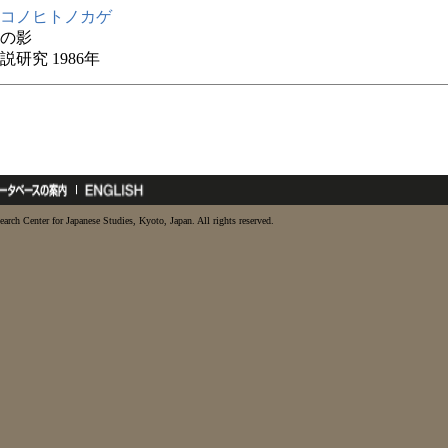
コノヒトノカゲ
の影
説研究 1986年
earch Center for Japanese Studies, Kyoto, Japan. All rights reserved.