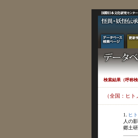
検索結果（呼称検
（全国：ヒト
1.
ヒト
人の影
郷土研