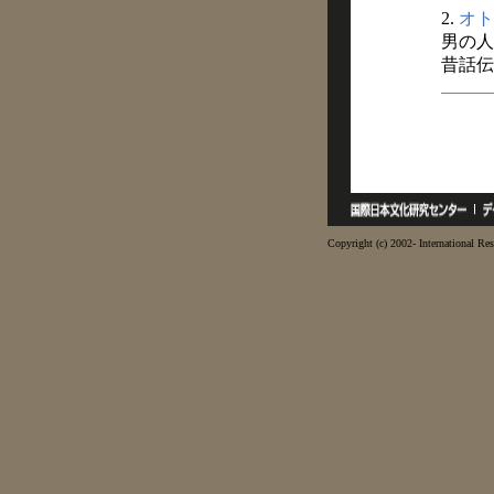
2.
オト
男の人
昔話伝
Copyright (c) 2002- International Res