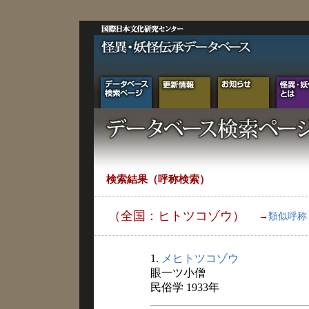
検索結果（呼称検索）
（全国：ヒトツコゾウ）
→
類似呼称
1.
メヒトツコゾウ
眼一ツ小僧
民俗学 1933年