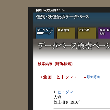
検索結果（呼称検索）
（全国：ヒトダマ）
→
類似呼称
1.
ヒトダマ
人魂
郷土研究 1916年