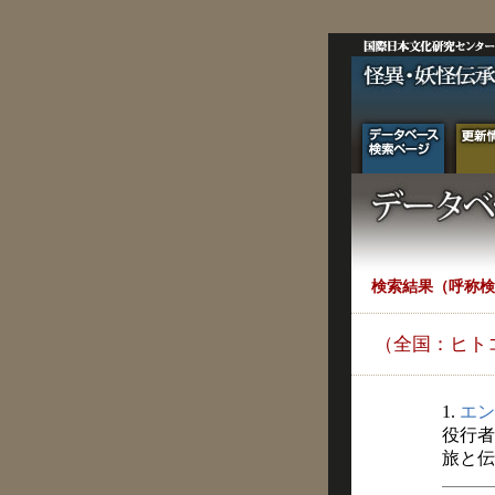
検索結果（呼称検
（全国：ヒト
1.
エン
役行者
旅と伝説