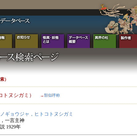
索）
コトヌシガミ）
→
類似呼称
ノギョウジャ，ヒトコトヌシガミ
，一言主神
 1929年