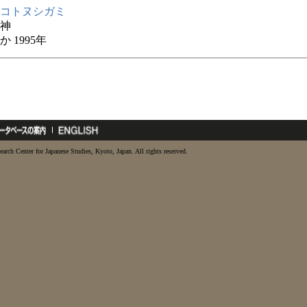
コトヌシガミ
神
 1995年
earch Center for Japanese Studies, Kyoto, Japan. All rights reserved.