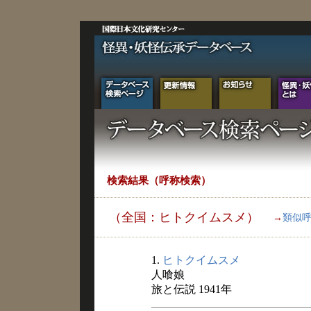
検索結果（呼称検索）
（全国：ヒトクイムスメ）
→
類似
1.
ヒトクイムスメ
人喰娘
旅と伝説 1941年