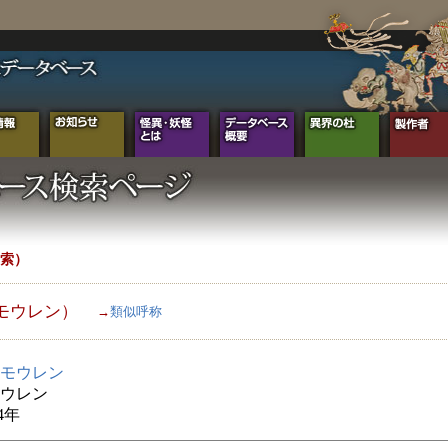
索）
モウレン）
→
類似呼称
モウレン
ウレン
34年