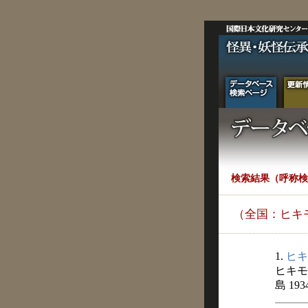
検索結果（呼称検
（全国：ヒキ
1.
ヒキ
ヒキモ
島 19