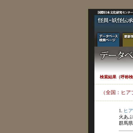
検索結果（呼称検
（全国：ヒア
1.
ヒア
火あぶ
群馬県