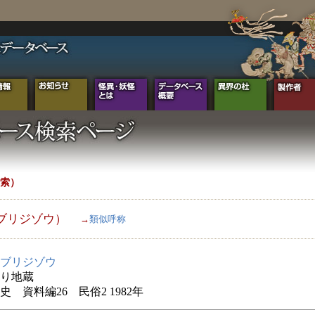
索）
ブリジゾウ）
→
類似呼称
ブリジゾウ
り地蔵
史 資料編26 民俗2 1982年