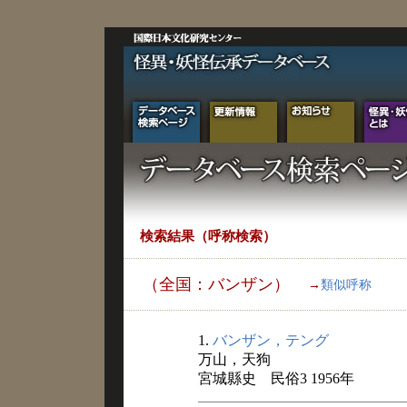
検索結果（呼称検索）
（全国：バンザン）
→
類似呼称
1.
バンザン，テング
万山，天狗
宮城縣史 民俗3 1956年