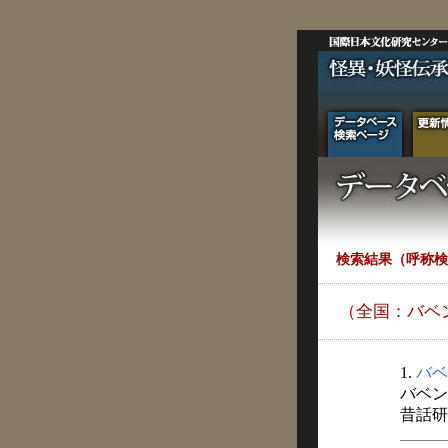
検索結果（呼称検
（全国：バベ
1.
バベ
バベン
昔話研究