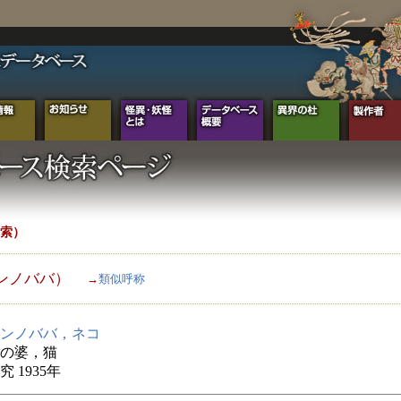
索）
ンノババ）
→
類似呼称
ンノババ，ネコ
の婆，猫
 1935年