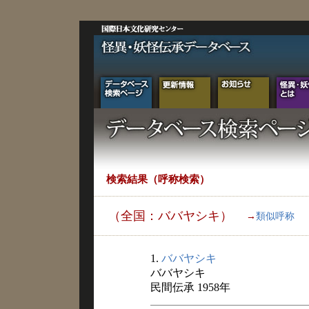
検索結果（呼称検索）
（全国：ババヤシキ）
→
類似呼称
1.
ババヤシキ
ババヤシキ
民間伝承 1958年