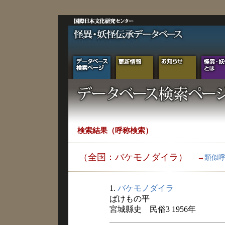
検索結果（呼称検索）
（全国：バケモノダイラ）
→
類似
1.
バケモノダイラ
ばけもの平
宮城縣史 民俗3 1956年