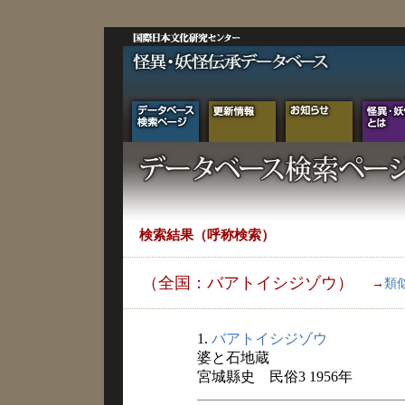
検索結果（呼称検索）
（全国：バアトイシジゾウ）
→
類
1.
バアトイシジゾウ
婆と石地蔵
宮城縣史 民俗3 1956年