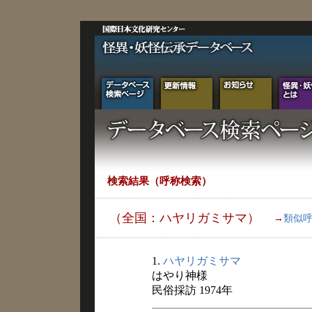
検索結果（呼称検索）
（全国：ハヤリガミサマ）
→
類似
1.
ハヤリガミサマ
はやり神様
民俗採訪 1974年