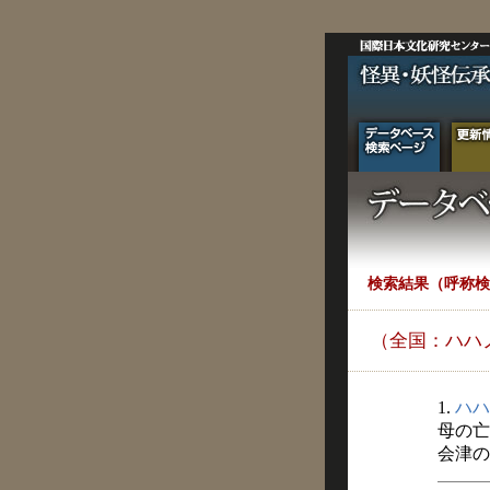
検索結果（呼称検
（全国：ハハ
1.
ハハ
母の亡
会津の民