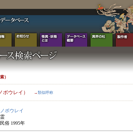
索）
ノボウレイ）
→
類似呼称
ノボウレイ
霊
俗 1995年