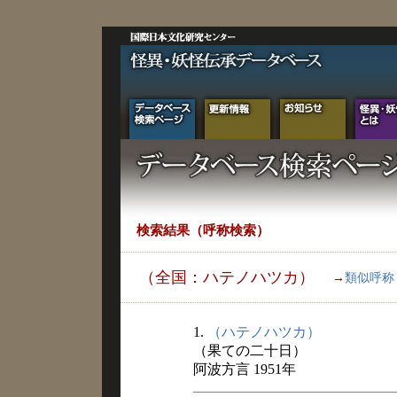
検索結果（呼称検索）
（全国：ハテノハツカ）
→
類似呼称
1.
（ハテノハツカ）
（果ての二十日）
阿波方言 1951年