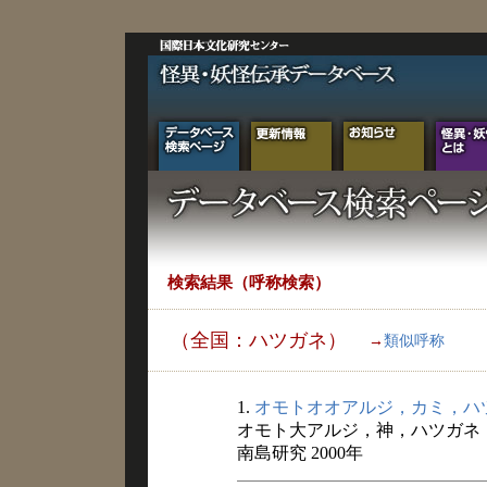
検索結果（呼称検索）
（全国：ハツガネ）
→
類似呼称
1.
オモトオオアルジ，カミ，ハ
オモト大アルジ，神，ハツガネ
南島研究 2000年