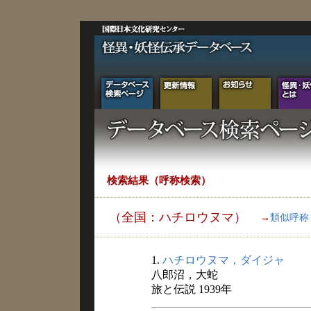
検索結果（呼称検索）
（全国：ハチロウヌマ）
→
類似呼称
1.
ハチロウヌマ，ダイジャ
八郎沼，大蛇
旅と伝説 1939年