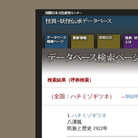
検索結果（呼称検索）
（全国：ハチミゾギツネ）
→
類似
1.
ハチミゾギツネ
八溝狐
民族と歴史 1922年