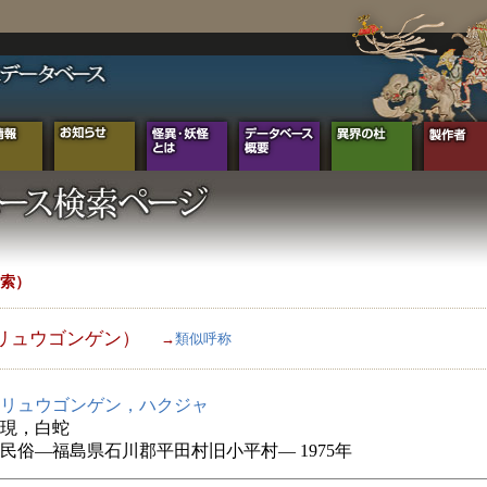
索）
リュウゴンゲン）
→
類似呼称
リュウゴンゲン，ハクジャ
現，白蛇
民俗―福島県石川郡平田村旧小平村― 1975年