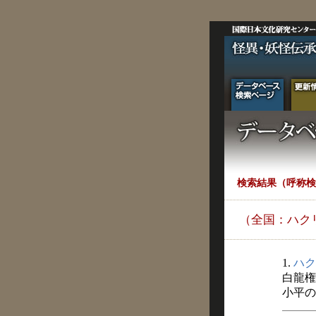
検索結果（呼称検
（全国：ハク
1.
ハク
白龍権
小平の