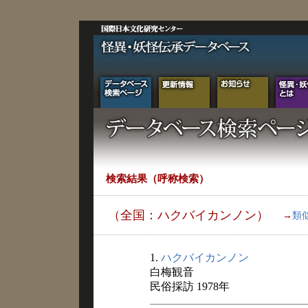
検索結果（呼称検索）
（全国：ハクバイカンノン）
→
類
1.
ハクバイカンノン
白梅観音
民俗採訪 1978年