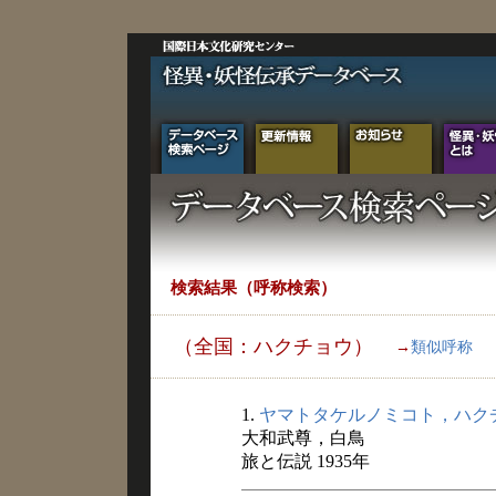
検索結果（呼称検索）
（全国：ハクチョウ）
→
類似呼称
1.
ヤマトタケルノミコト，ハク
大和武尊，白鳥
旅と伝説 1935年