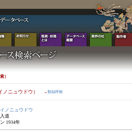
索）
イノニュウドウ）
→
類似呼称
イノニュウドウ
入道
 1934年