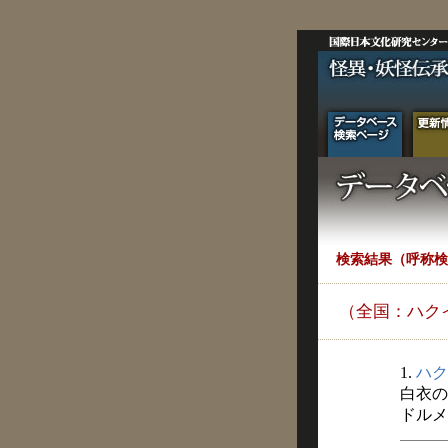
検索結果（呼称検
（全国：ハク
1.
ハク
白衣の
ドルメン