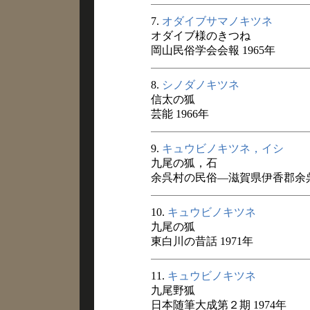
7.
オダイブサマノキツネ
オダイブ様のきつね
岡山民俗学会会報 1965年
8.
シノダノキツネ
信太の狐
芸能 1966年
9.
キュウビノキツネ，イシ
九尾の狐，石
余呉村の民俗―滋賀県伊香郡余呉村
10.
キュウビノキツネ
九尾の狐
東白川の昔話 1971年
11.
キュウビノキツネ
九尾野狐
日本随筆大成第２期 1974年