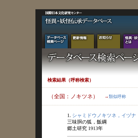
検索結果（呼称検索）
（全国：ノキツネ）
→
類似呼称
1.
シャミドウノキツネ，イヅナ
三味胴の狐，飯綱
郷土研究 1913年