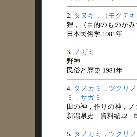
2.
タヌキ，（モクテキ
狸，（目的のものがみ
日本民俗学 1981年
3.
ノガミ
野神
民俗と歴史 1981年
4.
タノカミ，ツクリノ
ミ，サガミ
田の神，作りの神，ノ
新潟県史 資料編22 民俗
5.
タノカミ，ツクリノ