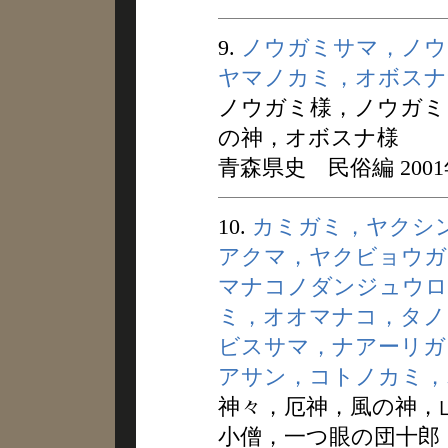
9.
ノウガミサマ，ノウ
ヤマノカミ，オボスナ
ノウガミ様，ノウガミ
の神，オボスナ様
青森県史 民俗編 200
10.
カミガミ，ヤクシ
アクマ，ヤクビョウガ
マナコノダンジュウロ
ミ，オオマナコ，タノ
ビスサマ，ナアーリガ
アサン，コトノカミ，
神々，厄神，風の神，
小僧，一つ眼の団十郎