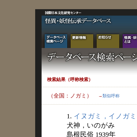
検索結果（呼称検索）
（全国：ノガミ）
→
類似呼称
1.
イヌガミ，イノガミ
犬神，いのがみ
島根民俗 1939年